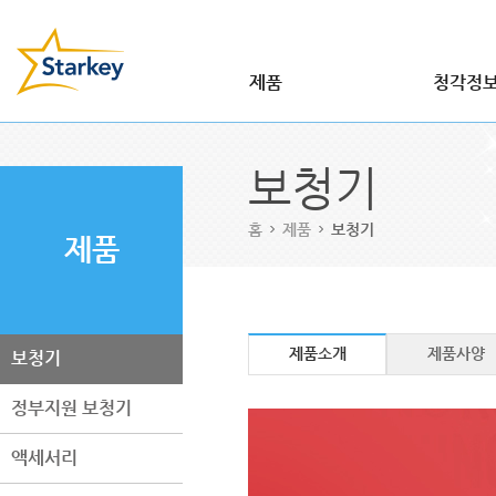
주메뉴 바로가기
본문 바로가기
제품
청각정
보청기
난청
정부지원 보청기
이명
보청기
액세서리
보청기
의료장비
온라인 
홈
제품
보청기
제품
제품소개
제품사양
보청기
정부지원 보청기
액세서리