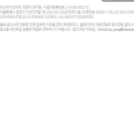
㈜스타키코리아, 대표자 윤기환, 사업자등록번호 214-86-00210,
서울특별시 금천구 가산디지털1로 205-28, 대신IT타워 5층 (우편번호 08501) TEL.02-465-0999 
COPYRIGHT© 2010 STARKEY KOREA. ALL RIGHTS RESERVED.
홍보,광고사의 전화로 인해 업무에 지장을 많이 초래하오니, 홈페이지의 대표전화로 광고전화 절대 
광고를 제안하실 분들은 메일로 연락주시기 바랍니다. (광고제안 이메일 :
Christina_jang@starkey